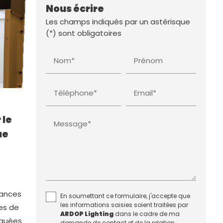
Nous écrire
Les champs indiqués par un astérisque
(*) sont obligatoires
Nom*
Prénom
Téléphone*
Email*
 le
Message*
ue
uances
En soumettant ce formulaire, j'accepte que
les informations saisies soient traitées par
es de
ARDOP Lighting
dans le cadre de ma
iquées
demande de contact et de la relation