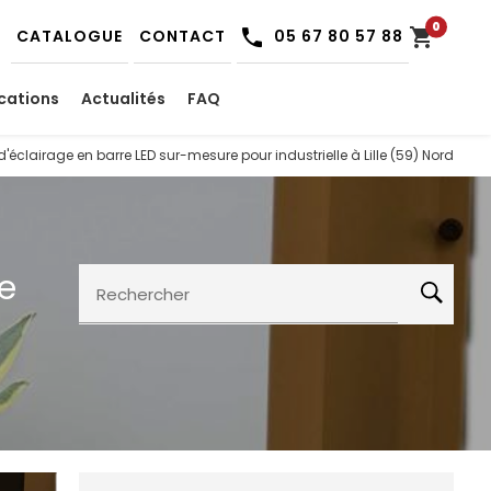
0
shopping_cart
CATALOGUE
CONTACT
05 67 80 57 88
cations
Actualités
FAQ
'éclairage en barre LED sur-mesure pour industrielle à Lille (59) Nord
e
Rechercher