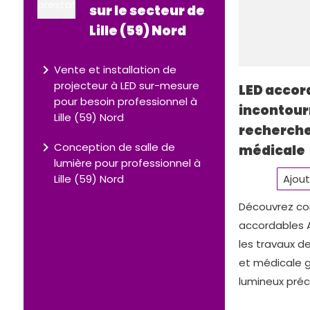
sur le secteur de
Lille (59) Nord
navigate_next
Vente et installation de
projecteur à LED sur-mesure
LED accord
pour besoin professionnel à
incontour
Lille (59) Nord
recherche
navigate_next
Conception de salle de
médicale
lumière pour professionnel à
Lille (59) Nord
Ajout
Découvrez co
accordables A
les travaux d
et médicale 
lumineux préci