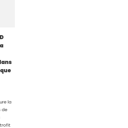
ED
la
dans
ique
ure la
s de
a
rofit