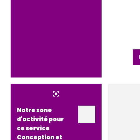
center_focus_strong
Notre zone
d'activité pour
ce service
Conception et