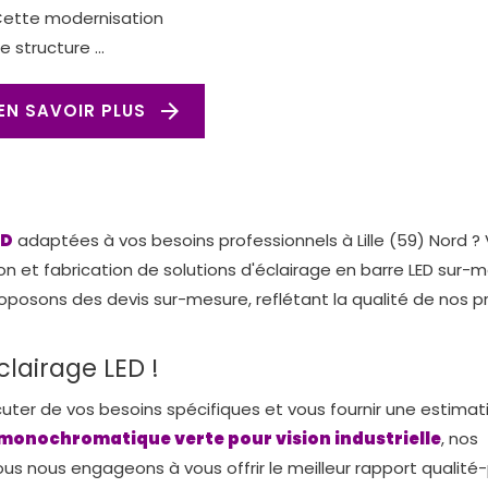
Cette modernisation
 structure ...
arrow_forward
EN SAVOIR PLUS
ED
adaptées à vos besoins professionnels à Lille (59) Nord ?
on et fabrication de solutions d'éclairage en barre LED sur-
oposons des devis sur-mesure, reflétant la qualité de nos p
clairage LED !
cuter de vos besoins spécifiques et vous fournir une estimat
 monochromatique verte pour vision industrielle
, nos
ous nous engageons à vous offrir le meilleur rapport qualité-p