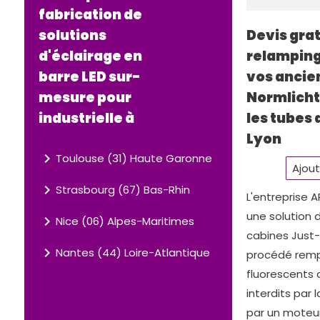
fabrication de
Devis grat
solutions
relamping
d'éclairage en
vos ancie
barre LED sur-
Normlicht
mesure pour
les tubes
industrielle à
Lyon
navigate_next
Toulouse (31) Haute Garonne
Ajout
navigate_next
Strasbourg (67) Bas-Rhin
L'entreprise 
une solution 
navigate_next
Nice (06) Alpes-Maritimes
cabines Just-
navigate_next
Nantes (44) Loire-Atlantique
procédé remp
fluorescents
interdits par
par un moteur