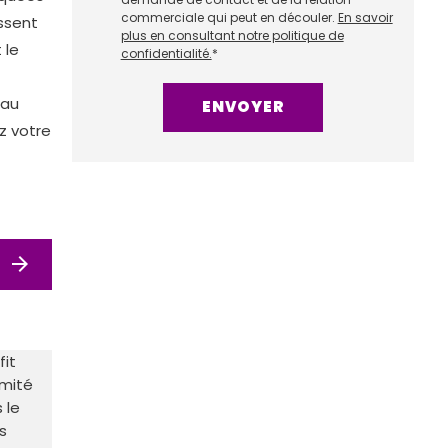
commerciale qui peut en découler.
En savoir
issent
plus en consultant notre politique de
 le
confidentialité.
*
eau
z votre
arrow_forward