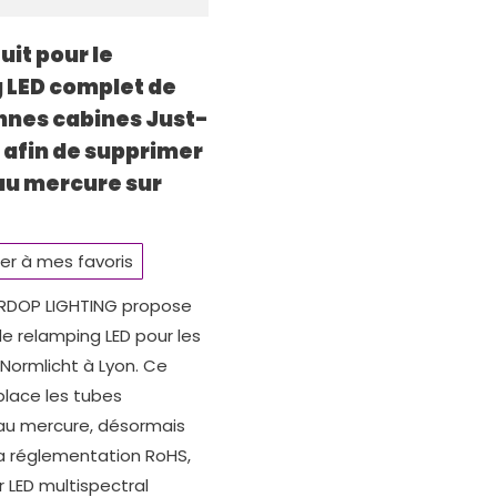
uit pour le
 LED complet de
nnes cabines Just-
 afin de supprimer
 au mercure sur
er à mes favoris
ARDOP LIGHTING propose
de relamping LED pour les
Normlicht à Lyon. Ce
lace les tubes
 au mercure, désormais
 la réglementation RoHS,
 LED multispectral