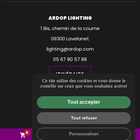
ARDOP LIGHTING
1 Bis, chemin de la coume
09300 Lavelanet
lighting@ardop.com
05 67 80 57 88
ITINÉRAIRE
Ce site utilise des cookies et vous donne le
contrôle sur ceux que vous souhaitez activer
Guide local
Informations complémentaires
Tout accepter
Mentions légales
Tout refuser
Politique de confidentialité
0
Gestion des cookies
Personnaliser
mail
call
shopping_cart