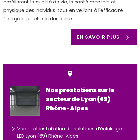
améliorent la qualité de vie, la santé mentale et
physique des individus, tout en veillant à l'efficacité
énergétique et à la durabilité.
arrow_forward
EN SAVOIR PLUS
place
Nos prestations sur le
secteur de Lyon (69)
Rhône-Alpes
navigate_next
Vente et installation de solutions d'éclairage
LED Lyon (69) Rhône-Alpes