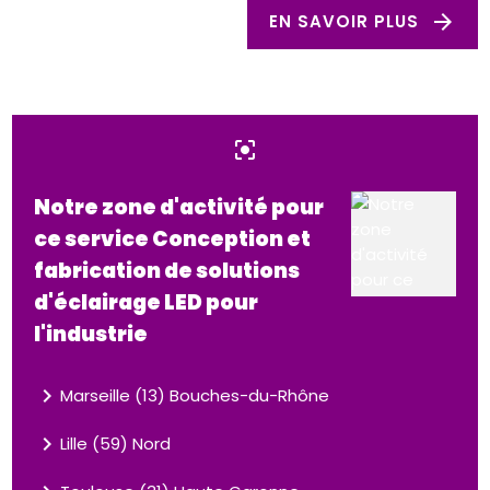
arrow_forward
EN SAVOIR PLUS
center_focus_strong
Notre zone d'activité pour
ce service Conception et
fabrication de solutions
d'éclairage LED pour
l'industrie
navigate_next
Marseille (13) Bouches-du-Rhône
navigate_next
Lille (59) Nord