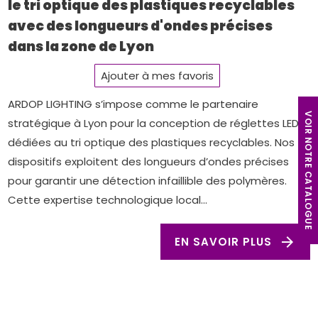
le tri optique des plastiques recyclables
avec des longueurs d'ondes précises
dans la zone de Lyon
Ajouter à mes favoris
ARDOP LIGHTING s’impose comme le partenaire
V
I
R
N
O
T
R
E
C
A
T
A
L
O
G
U
E
stratégique à Lyon pour la conception de réglettes LED
O
dédiées au tri optique des plastiques recyclables. Nos
dispositifs exploitent des longueurs d’ondes précises
pour garantir une détection infaillible des polymères.
Cette expertise technologique local...
arrow_forward
EN SAVOIR PLUS