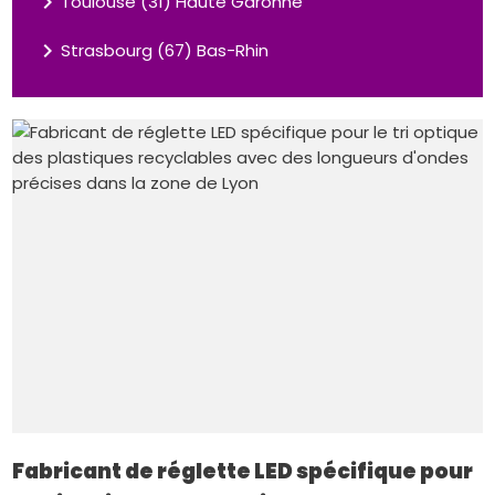
navigate_next
Toulouse (31) Haute Garonne
navigate_next
Strasbourg (67) Bas-Rhin
Fabricant de réglette LED spécifique pour